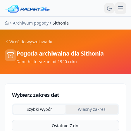
Otw
Archiwum pogody
Sithonia
Strona główna
Wróć do wyszukiwarki
Pogoda archiwalna dla
Sithonia
Dane historyczne od 1940 roku
Wybierz zakres dat
Szybki wybór
Własny zakres
Ostatnie 7 dni