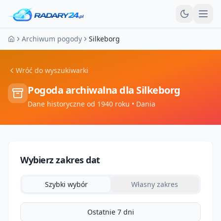
Otw
Archiwum pogody
Silkeborg
Strona główna
Wróć do wyszukiwarki
Pogoda archiwalna dla
Silkeborg
Dane historyczne od 1940 roku
• Dania
Wybierz zakres dat
Szybki wybór
Własny zakres
Ostatnie 7 dni