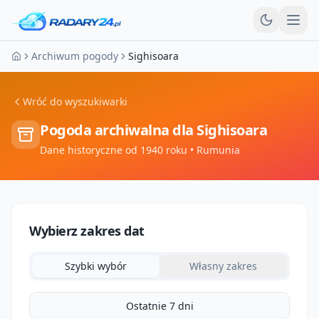
Otw
Archiwum pogody
Sighisoara
Strona główna
Wróć do wyszukiwarki
Pogoda archiwalna dla
Sighisoara
Dane historyczne od 1940 roku
• Rumunia
Wybierz zakres dat
Szybki wybór
Własny zakres
Ostatnie 7 dni