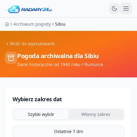
Otw
Archiwum pogody
Sibiu
Strona główna
Wróć do wyszukiwarki
Pogoda archiwalna dla
Sibiu
Dane historyczne od 1940 roku
• Rumunia
Wybierz zakres dat
Szybki wybór
Własny zakres
Ostatnie 7 dni