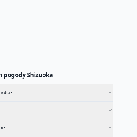
um pogody
Shizuoka
zuoka?
mi?