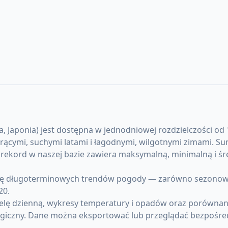
 Japonia) jest dostępna w jednodniowej rozdzielczości od 1
 gorącymi, suchymi latami i łagodnymi, wilgotnymi zimami. 
y rekord w naszej bazie zawiera maksymalną, minimalną i
ę długoterminowych trendów pogody — zarówno sezonowych 
20.
elę dzienną, wykresy temperatury i opadów oraz porównani
giczny. Dane można eksportować lub przeglądać bezpośre