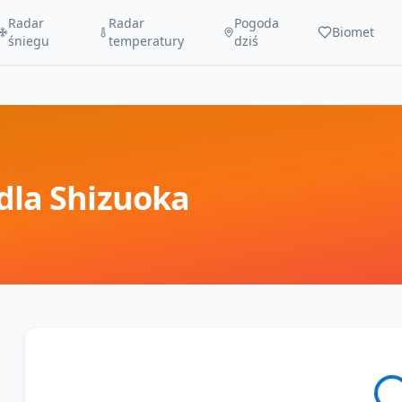
Radar
Radar
Pogoda
Biomet
śniegu
temperatury
dziś
dla
Shizuoka