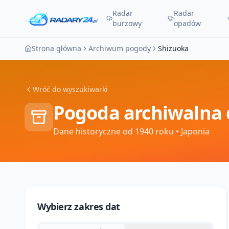
Radar
Radar
burzowy
opadów
Strona główna
Archiwum pogody
Shizuoka
Wróć do wyszukiwarki
Pogoda archiwalna 
Dane historyczne od 1940 roku
• Japonia
Wybierz zakres dat