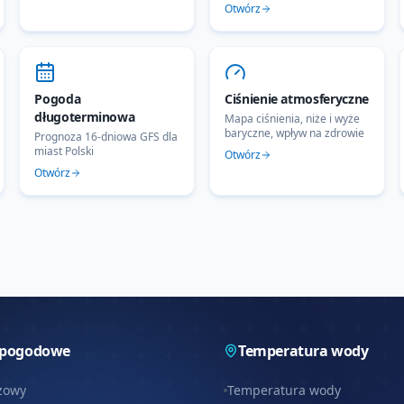
Otwórz
Pogoda
Ciśnienie atmosferyczne
długoterminowa
Mapa ciśnienia, niże i wyże
baryczne, wpływ na zdrowie
Prognoza 16-dniowa GFS dla
miast Polski
Otwórz
Otwórz
 pogodowe
Temperatura wody
zowy
Temperatura wody