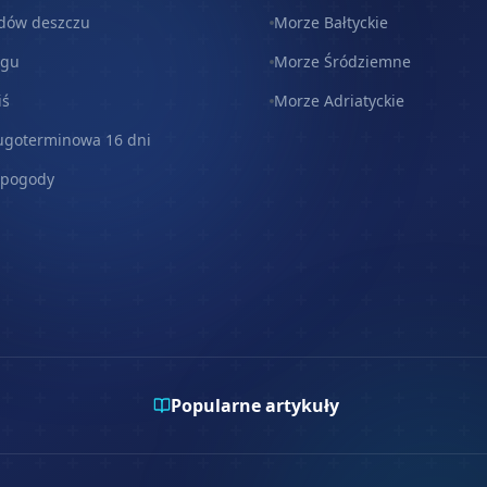
dów deszczu
Morze Bałtyckie
egu
Morze Śródziemne
iś
Morze Adriatyckie
ugoterminowa 16 dni
 pogody
Popularne artykuły