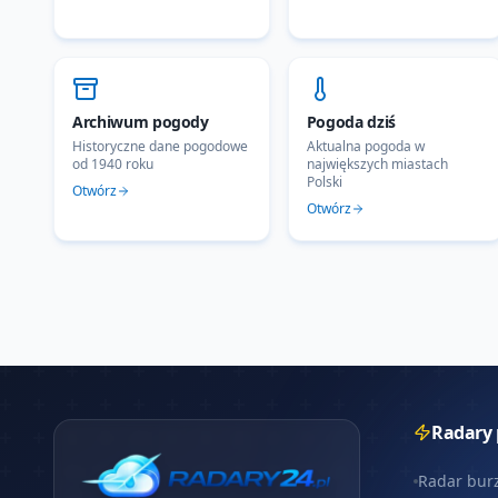
Archiwum pogody
Pogoda dziś
Historyczne dane pogodowe
Aktualna pogoda w
od 1940 roku
największych miastach
Polski
Otwórz
Otwórz
Radary
Radar bur