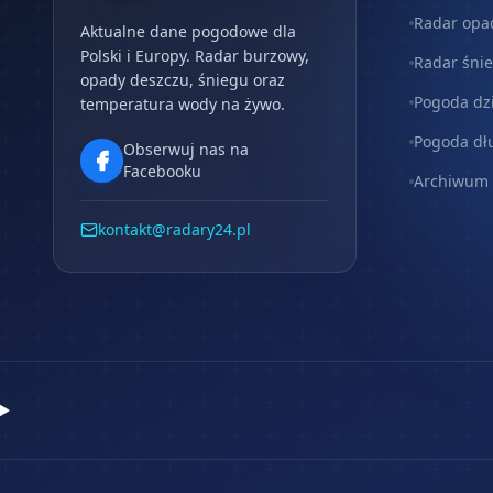
Radar opa
Aktualne dane pogodowe dla
Polski i Europy. Radar burzowy,
Radar śni
opady deszczu, śniegu oraz
Pogoda dz
temperatura wody na żywo.
Pogoda dł
Obserwuj nas na
Facebooku
Archiwum
kontakt@radary24.pl