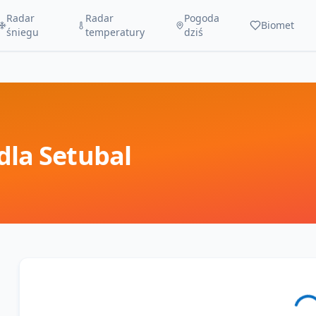
Radar
Radar
Pogoda
Biomet
śniegu
temperatury
dziś
dla
Setubal