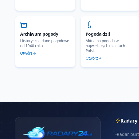
Archiwum pogody
Pogoda dziś
Historyczne dane pogodowe
Aktualna pogoda w
od 1940 roku
największych miastach
Polski
Otwórz
Otwórz
Radary
Radar bur