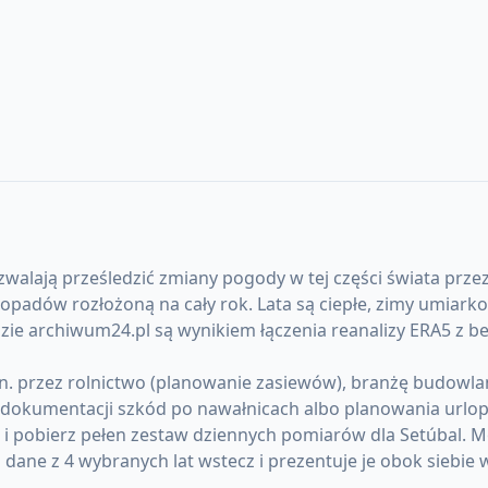
zwalają prześledzić zmiany pogody w tej części świata przez
ów rozłożoną na cały rok. Lata są ciepłe, zimy umiarkowa
zie archiwum24.pl są wynikiem łączenia reanalizy ERA5 z 
. przez rolnictwo (planowanie zasiewów), branżę budowlaną 
okumentacji szkód po nawałnicach albo planowania urlopó
) i pobierz pełen zestaw dziennych pomiarów dla Setúbal.
ane z 4 wybranych lat wstecz i prezentuje je obok siebie 