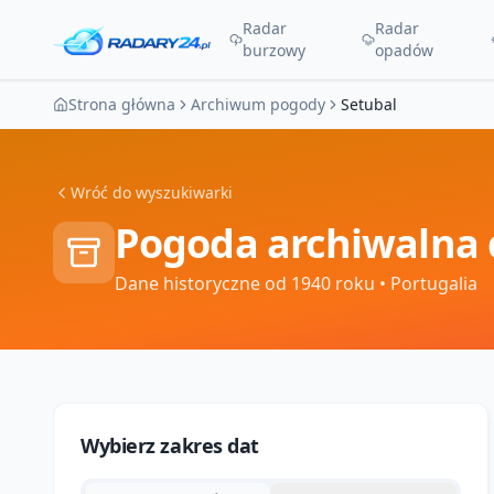
Radar
Radar
burzowy
opadów
Strona główna
Archiwum pogody
Setubal
Wróć do wyszukiwarki
Pogoda archiwalna 
Dane historyczne od 1940 roku
• Portugalia
Wybierz zakres dat