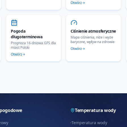
Otwórz
Pogoda
Ciśnienie atmosferyczne
długoterminowa
Mapa ciśnienia, niże i wyże
baryczne, wpływ na zdrowie
Prognoza 16-dniowa GFS dla
miast Polski
Otwórz
Otwórz
 pogodowe
Temperatura wody
zowy
Temperatura wody