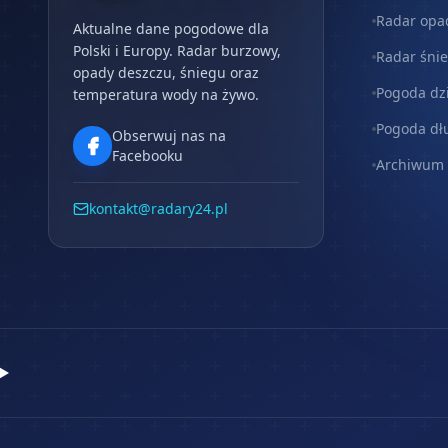
Radar opa
Aktualne dane pogodowe dla
Polski i Europy. Radar burzowy,
Radar śni
opady deszczu, śniegu oraz
Pogoda dz
temperatura wody na żywo.
Pogoda dł
Obserwuj nas na
Facebooku
Archiwum
kontakt@radary24.pl