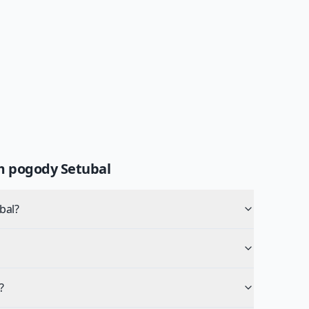
um pogody
Setubal
bal?
?