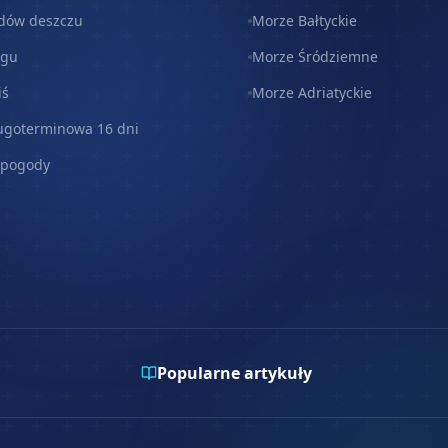
dów deszczu
Morze Bałtyckie
egu
Morze Śródziemne
iś
Morze Adriatyckie
ugoterminowa 16 dni
 pogody
Popularne artykuły