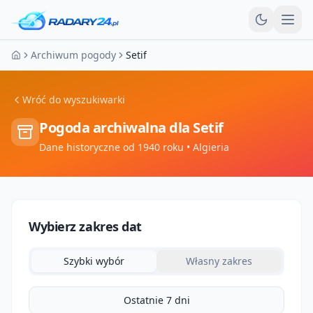
Otw
Archiwum pogody
Setif
Strona główna
Wróć do wyszukiwarki
Pogoda archiwalna dla
Setif
Dane historyczne od 1940 roku
• Algieria
Wybierz zakres dat
Szybki wybór
Własny zakres
Ostatnie 7 dni