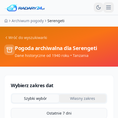
Otw
Archiwum pogody
Serengeti
Strona główna
Wróć do wyszukiwarki
Pogoda archiwalna dla
Serengeti
Dane historyczne od 1940 roku
• Tanzania
Wybierz zakres dat
Szybki wybór
Własny zakres
Ostatnie 7 dni