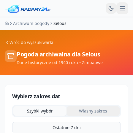
Otw
Archiwum pogody
Selous
Strona główna
Wróć do wyszukiwarki
Pogoda archiwalna dla
Selous
Dane historyczne od 1940 roku
• Zimbabwe
Wybierz zakres dat
Szybki wybór
Własny zakres
Ostatnie 7 dni