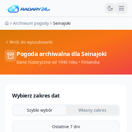
Otw
Archiwum pogody
Seinajoki
Strona główna
Wróć do wyszukiwarki
Pogoda archiwalna dla
Seinajoki
Dane historyczne od 1940 roku
• Finlandia
Wybierz zakres dat
Szybki wybór
Własny zakres
Ostatnie 7 dni