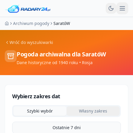
Otw
Archiwum pogody
SaratóW
Strona główna
Wróć do wyszukiwarki
Pogoda archiwalna dla
SaratóW
Dane historyczne od 1940 roku
• Rosja
Wybierz zakres dat
Szybki wybór
Własny zakres
Ostatnie 7 dni