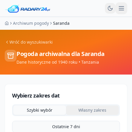
Otw
Archiwum pogody
Saranda
Strona główna
Wróć do wyszukiwarki
Pogoda archiwalna dla
Saranda
Dane historyczne od 1940 roku
• Tanzania
Wybierz zakres dat
Szybki wybór
Własny zakres
Ostatnie 7 dni