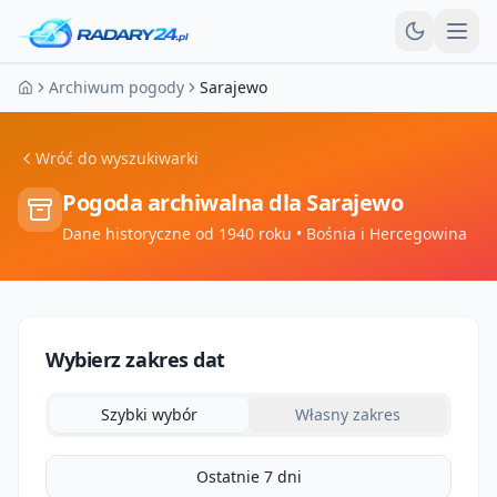
Otw
Archiwum pogody
Sarajewo
Strona główna
Wróć do wyszukiwarki
Pogoda archiwalna dla
Sarajewo
Dane historyczne od 1940 roku
• Bośnia i Hercegowina
Wybierz zakres dat
Szybki wybór
Własny zakres
Ostatnie 7 dni