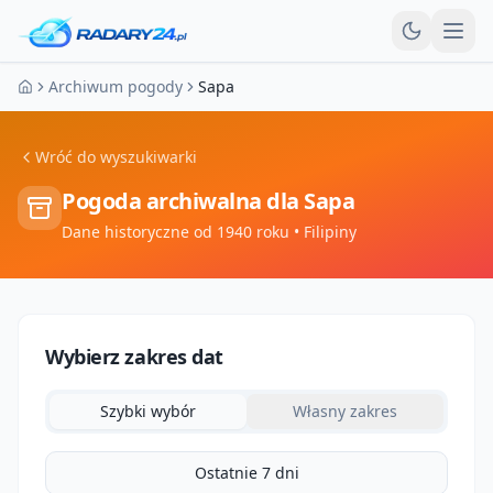
Otw
Archiwum pogody
Sapa
Strona główna
Wróć do wyszukiwarki
Pogoda archiwalna dla
Sapa
Dane historyczne od 1940 roku
• Filipiny
Wybierz zakres dat
Szybki wybór
Własny zakres
Ostatnie 7 dni