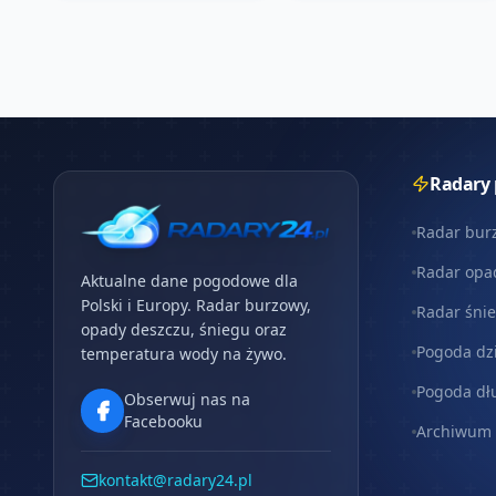
Radary
Radar bur
Radar opa
Aktualne dane pogodowe dla
Polski i Europy. Radar burzowy,
Radar śni
opady deszczu, śniegu oraz
Pogoda dz
temperatura wody na żywo.
Pogoda dł
Obserwuj nas na
Facebooku
Archiwum
kontakt@radary24.pl