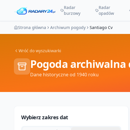
Radar
Radar
burzowy
opadów
Strona główna
Archiwum pogody
Santiago Cv
Wróć do wyszukiwarki
Pogoda archiwalna 
Dane historyczne od 1940 roku
Wybierz zakres dat