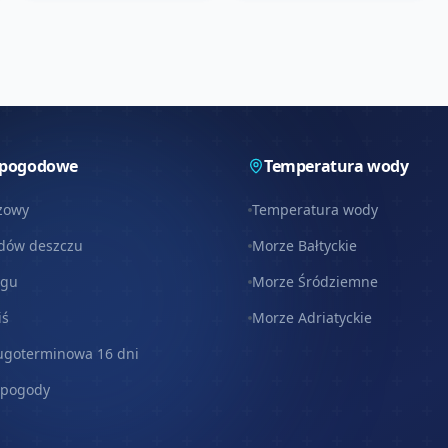
 pogodowe
Temperatura wody
zowy
Temperatura wody
dów deszczu
Morze Bałtyckie
egu
Morze Śródziemne
iś
Morze Adriatyckie
ugoterminowa 16 dni
 pogody