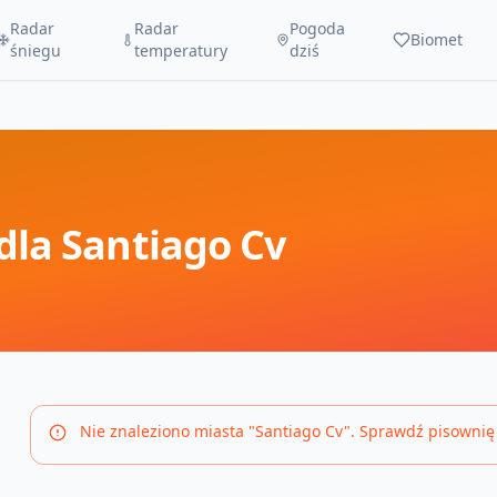
Radar
Radar
Pogoda
Biomet
śniegu
temperatury
dziś
dla
Santiago Cv
Nie znaleziono miasta "
Santiago Cv
". Sprawdź pisownię