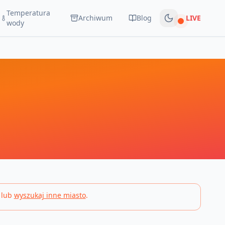
Temperatura
Archiwum
Blog
LIVE
Na żywo
wody
 lub
wyszukaj inne miasto
.