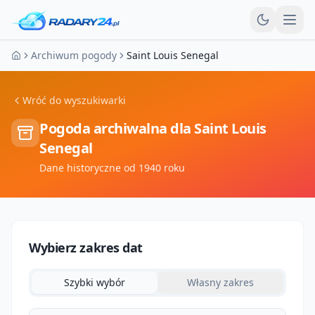
Otw
Archiwum pogody
Saint Louis Senegal
Strona główna
Wróć do wyszukiwarki
Pogoda archiwalna dla
Saint Louis
Senegal
Dane historyczne od 1940 roku
Wybierz zakres dat
Szybki wybór
Własny zakres