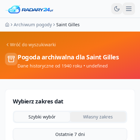
Otw
Archiwum pogody
Saint Gilles
Strona główna
Wróć do wyszukiwarki
Pogoda archiwalna dla
Saint Gilles
Dane historyczne od 1940 roku
• undefined
Wybierz zakres dat
Szybki wybór
Własny zakres
Ostatnie 7 dni