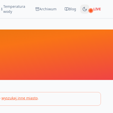
Temperatura
Archiwum
Blog
LIVE
Na żywo
wody
b
wyszukaj inne miasto
.