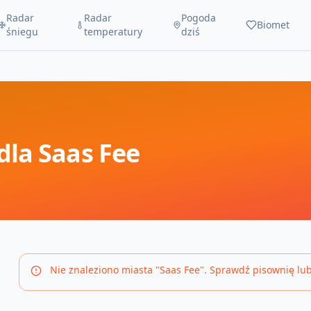
Radar
Radar
Pogoda
Biomet
śniegu
temperatury
dziś
dla
Saas Fee
Nie znaleziono miasta "
Saas Fee
". Sprawdź pisownię lu