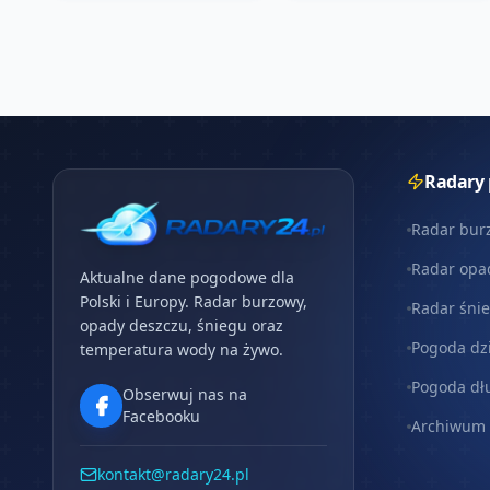
Radary
Radar bur
Radar opa
Aktualne dane pogodowe dla
Polski i Europy. Radar burzowy,
Radar śni
opady deszczu, śniegu oraz
Pogoda dz
temperatura wody na żywo.
Pogoda dł
Obserwuj nas na
Facebooku
Archiwum
kontakt@radary24.pl