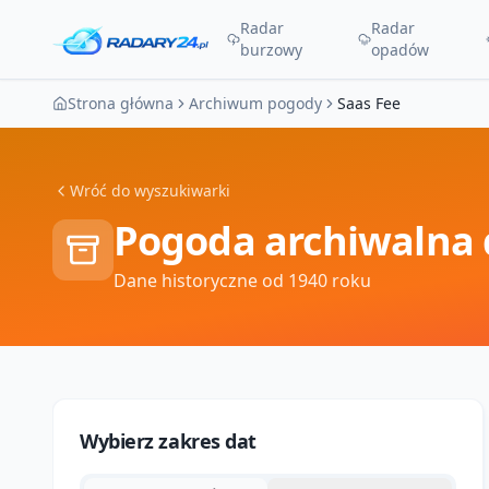
Radar
Radar
burzowy
opadów
Strona główna
Archiwum pogody
Saas Fee
Wróć do wyszukiwarki
Pogoda archiwalna 
Dane historyczne od 1940 roku
Wybierz zakres dat