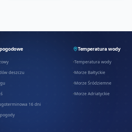
 pogodowe
Temperatura wody
zowy
Temperatura wody
dów deszczu
Morze Bałtyckie
egu
Morze Śródziemne
iś
Morze Adriatyckie
ugoterminowa 16 dni
 pogody