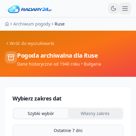
Otw
Archiwum pogody
Ruse
Strona główna
Wróć do wyszukiwarki
Pogoda archiwalna dla
Ruse
Dane historyczne od 1940 roku
• Bułgaria
Wybierz zakres dat
Szybki wybór
Własny zakres
Ostatnie 7 dni