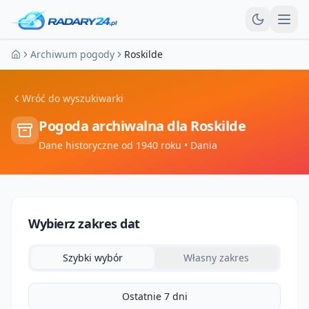
Otw
Archiwum pogody
Roskilde
Strona główna
Wróć do wyszukiwarki
Pogoda archiwalna dla
Roskilde
Dane historyczne od 1940 roku
• Dania
Wybierz zakres dat
Szybki wybór
Własny zakres
Ostatnie 7 dni