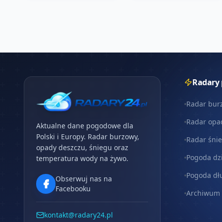
Radary
Radar bur
Radar opa
Aktualne dane pogodowe dla
Polski i Europy. Radar burzowy,
Radar śni
opady deszczu, śniegu oraz
Pogoda dz
temperatura wody na żywo.
Pogoda dł
Obserwuj nas na
Facebooku
Archiwum
kontakt@radary24.pl