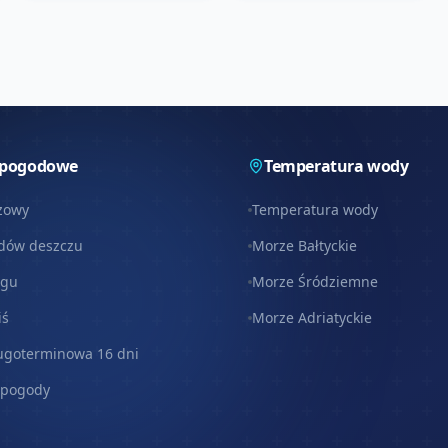
 pogodowe
Temperatura wody
zowy
Temperatura wody
dów deszczu
Morze Bałtyckie
egu
Morze Śródziemne
iś
Morze Adriatyckie
ugoterminowa 16 dni
 pogody