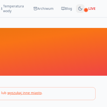
Temperatura
Archiwum
Blog
LIVE
Na żywo
wody
 lub
wyszukaj inne miasto
.