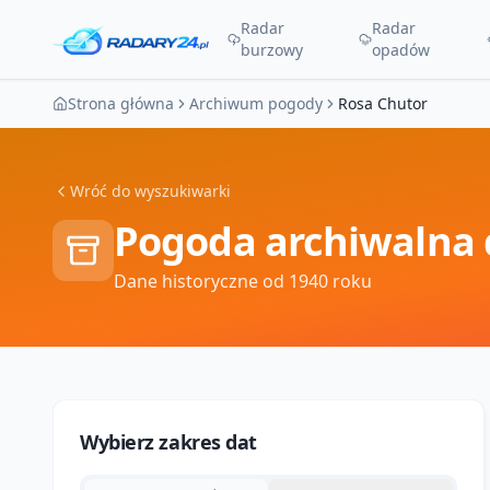
Radar
Radar
burzowy
opadów
Strona główna
Archiwum pogody
Rosa Chutor
Wróć do wyszukiwarki
Pogoda archiwalna 
Dane historyczne od 1940 roku
Wybierz zakres dat