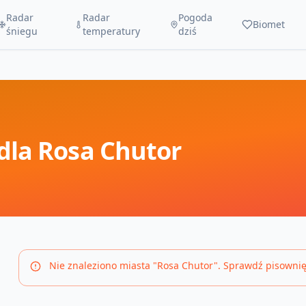
Radar
Radar
Pogoda
Biomet
śniegu
temperatury
dziś
dla
Rosa Chutor
Nie znaleziono miasta "
Rosa Chutor
". Sprawdź pisownię