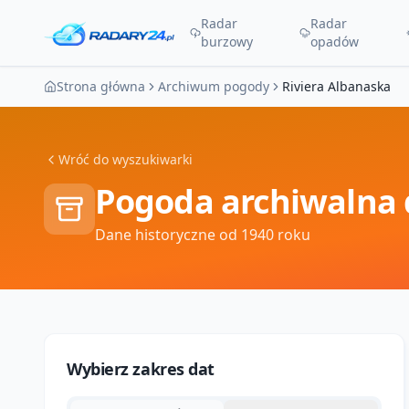
Radar
Radar
burzowy
opadów
Strona główna
Archiwum pogody
Riviera Albanaska
Wróć do wyszukiwarki
Pogoda archiwalna 
Dane historyczne od 1940 roku
Wybierz zakres dat