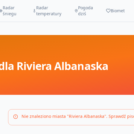
Radar
Radar
Pogoda
Biomet
śniegu
temperatury
dziś
dla
Riviera Albanaska
Nie znaleziono miasta "
Riviera Albanaska
". Sprawdź pis