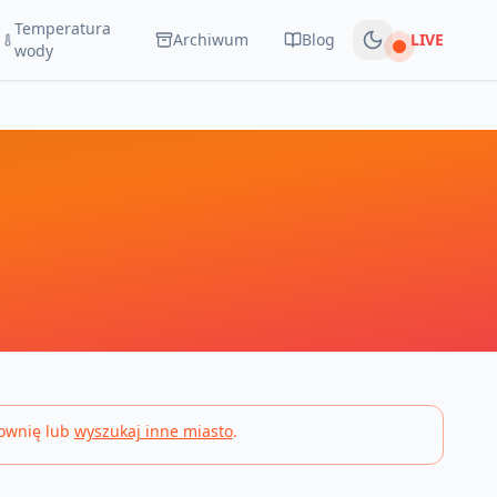
Temperatura
Archiwum
Blog
LIVE
Na żywo
wody
ownię lub
wyszukaj inne miasto
.