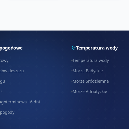
 pogodowe
Temperatura wody
zowy
Temperatura wody
dów deszczu
Morze Bałtyckie
egu
Morze Śródziemne
iś
Morze Adriatyckie
ugoterminowa 16 dni
 pogody