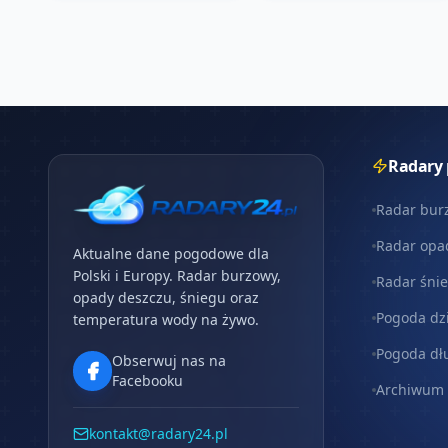
Radary
Radar bur
Radar opa
Aktualne dane pogodowe dla
Polski i Europy. Radar burzowy,
Radar śni
opady deszczu, śniegu oraz
Pogoda dz
temperatura wody na żywo.
Pogoda dł
Obserwuj nas na
Facebooku
Archiwum
kontakt@radary24.pl