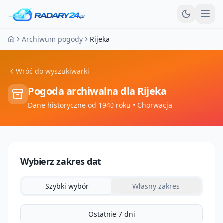
Otw
Archiwum pogody
Rijeka
Strona główna
Wróć do wyszukiwarki
Pogoda archiwalna dla
Rijeka
Dane historyczne od 1940 roku
• Chorwacja
Wybierz zakres dat
Szybki wybór
Własny zakres
Ostatnie 7 dni