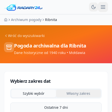
Otw
Archiwum pogody
Ribnita
Strona główna
Wróć do wyszukiwarki
Pogoda archiwalna dla
Ribnita
Dane historyczne od 1940 roku
• Mołdawia
Wybierz zakres dat
Szybki wybór
Własny zakres
Ostatnie 7 dni