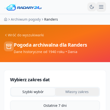
Otw
Archiwum pogody
Randers
Strona główna
Wróć do wyszukiwarki
Pogoda archiwalna dla
Randers
Dane historyczne od 1940 roku
• Dania
Wybierz zakres dat
Szybki wybór
Własny zakres
Ostatnie 7 dni