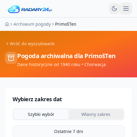
Otw
Archiwum pogody
PrimošTen
Strona główna
Wróć do wyszukiwarki
Pogoda archiwalna dla
PrimošTen
Dane historyczne od 1940 roku
• Chorwacja
Wybierz zakres dat
Szybki wybór
Własny zakres
Ostatnie 7 dni