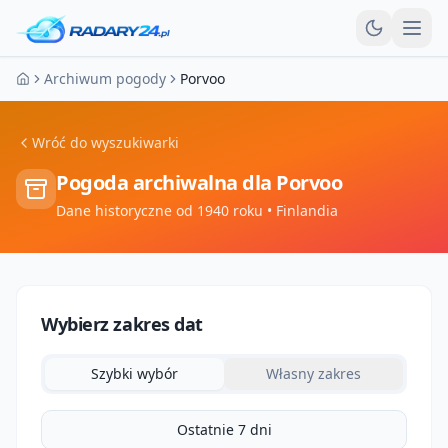
Otw
Archiwum pogody
Porvoo
Strona główna
Wróć do wyszukiwarki
Pogoda archiwalna dla
Porvoo
Dane historyczne od 1940 roku
• Finlandia
Wybierz zakres dat
Szybki wybór
Własny zakres
Ostatnie 7 dni