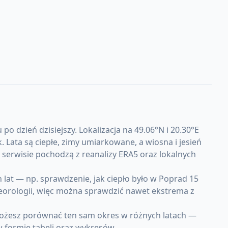
 dzień dzisiejszy. Lokalizacja na 49.06°N i 20.30°E
ata są ciepłe, zimy umiarkowane, a wiosna i jesień
serwisie pochodzą z reanalizy ERA5 oraz lokalnych
at — np. sprawdzenie, jak ciepło było w Poprad 15
teorologii, więc można sprawdzić nawet ekstrema z
Możesz porównać ten sam okres w różnych latach —
w formie tabeli oraz wykresów.