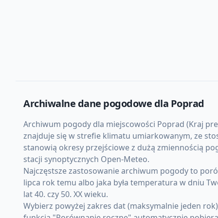
Archiwalne dane pogodowe dla
Poprad
Archiwum pogody dla miejscowości Poprad (Kraj presz
znajduje się w strefie klimatu umiarkowanym, ze st
stanowią okresy przejściowe z dużą zmiennością pog
stacji synoptycznych Open-Meteo.
Najczęstsze zastosowanie archiwum pogody to porówn
lipca rok temu albo jaka była temperatura w dniu Tw
lat 40. czy 50. XX wieku.
Wybierz powyżej zakres dat (maksymalnie jeden rok
funkcja "Porównanie roczne" automatycznie pobiera d