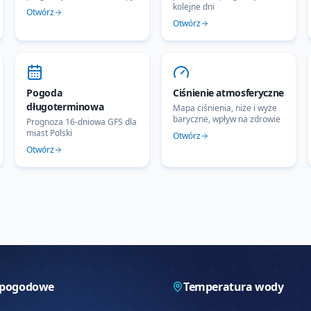
kolejne dni
Otwórz
Otwórz
Pogoda
Ciśnienie atmosferyczne
długoterminowa
Mapa ciśnienia, niże i wyże
baryczne, wpływ na zdrowie
Prognoza 16-dniowa GFS dla
miast Polski
Otwórz
Otwórz
 pogodowe
Temperatura wody