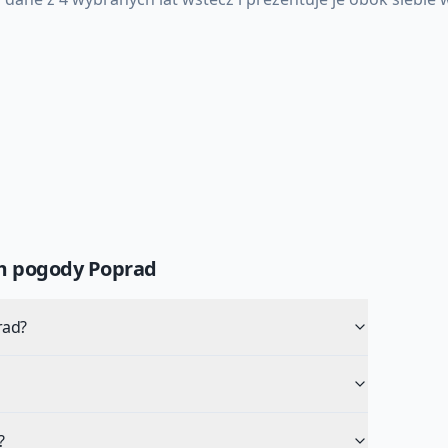
um pogody
Poprad
rad?
?