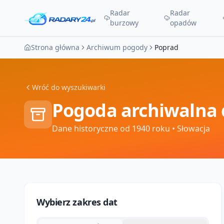
Radar
Radar
burzowy
opadów
Strona główna
Archiwum pogody
Poprad
Wróć do wyszukiwarki
Pogoda archiwalna 
Dane historyczne od 1940 roku
• Słowacja
Wybierz zakres dat