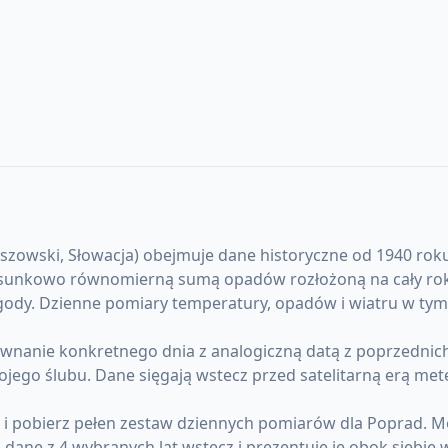
owski, Słowacja) obejmuje dane historyczne od 1940 roku po
osunkowo równomierną sumą opadów rozłożoną na cały rok. L
ody. Dzienne pomiary temperatury, opadów i wiatru w tym 
anie konkretnego dnia z analogiczną datą z poprzednich l
ojego ślubu. Dane sięgają wstecz przed satelitarną erą me
) i pobierz pełen zestaw dziennych pomiarów dla Poprad. 
ane z 4 wybranych lat wstecz i prezentuje je obok siebie 