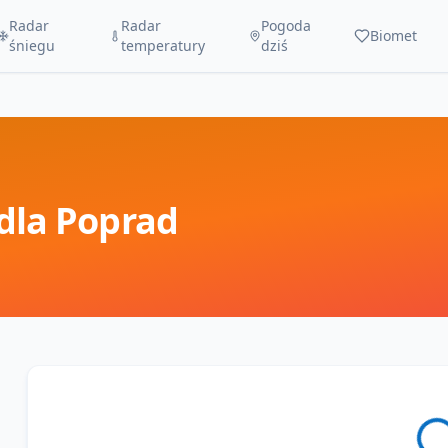
Radar
Radar
Pogoda
Biomet
śniegu
temperatury
dziś
dla
Poprad