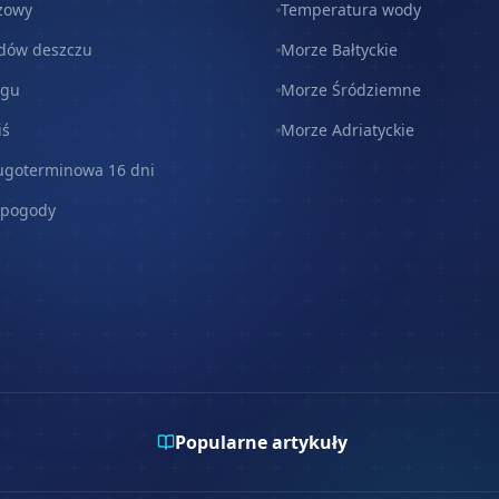
zowy
Temperatura wody
dów deszczu
Morze Bałtyckie
egu
Morze Śródziemne
iś
Morze Adriatyckie
ugoterminowa 16 dni
 pogody
Popularne artykuły