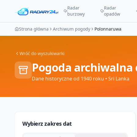
Radar
Radar
burzowy
opadów
Strona główna
Archiwum pogody
Polonnaruwa
Wróć do wyszukiwarki
Pogoda archiwalna 
Dane historyczne od 1940 roku
• Sri Lanka
Wybierz zakres dat