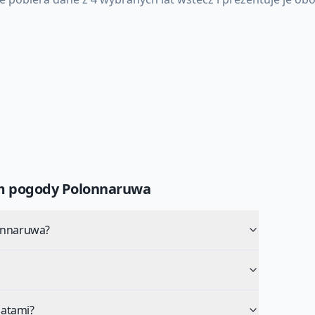
um pogody
Polonnaruwa
lonnaruwa?
latami?