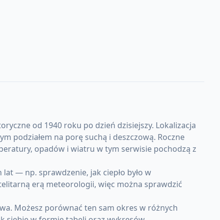
yczne od 1940 roku po dzień dzisiejszy. Lokalizacja
aźnym podziałem na porę suchą i deszczową. Roczne
peratury, opadów i wiatru w tym serwisie pochodzą z
at — np. sprawdzenie, jak ciepło było w
telitarną erą meteorologii, więc można sprawdzić
ruwa. Możesz porównać ten sam okres w różnych
k siebie w formie tabeli oraz wykresów.