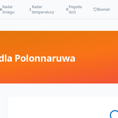
Radar
Radar
Pogoda
Biomet
śniegu
temperatury
dziś
dla
Polonnaruwa