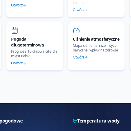
kolejne dni
Otwórz
Otwórz
Pogoda
Ciśnienie atmosferyczne
długoterminowa
Mapa ciśnienia, niże i wyże
baryczne, wpływ na zdrowie
Prognoza 16-dniowa GFS dla
miast Polski
Otwórz
Otwórz
 pogodowe
Temperatura wody