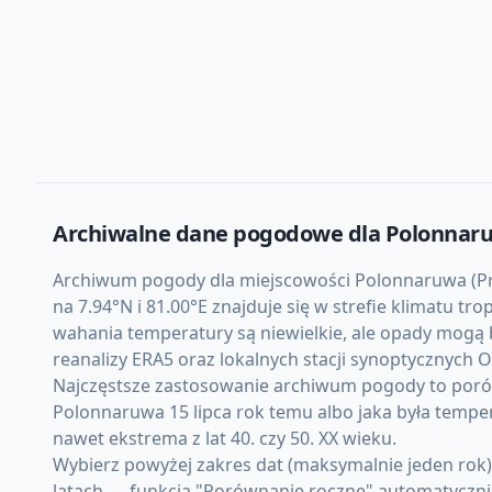
Archiwalne dane pogodowe dla
Polonnar
Archiwum pogody dla miejscowości Polonnaruwa (Prow
na 7.94°N i 81.00°E znajduje się w strefie klimatu 
wahania temperatury są niewielkie, ale opady mogą 
reanalizy ERA5 oraz lokalnych stacji synoptycznych
Najczęstsze zastosowanie archiwum pogody to porówn
Polonnaruwa 15 lipca rok temu albo jaka była tempe
nawet ekstrema z lat 40. czy 50. XX wieku.
Wybierz powyżej zakres dat (maksymalnie jeden rok
latach — funkcja "Porównanie roczne" automatycznie 