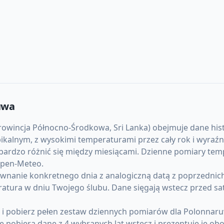
uwa
incja Północno-Środkowa, Sri Lanka) obejmuje dane histor
tropikalnym, z wysokimi temperaturami przez cały rok i wyr
bardzo różnić się między miesiącami. Dzienne pomiary tem
 Open-Meteo.
anie konkretnego dnia z analogiczną datą z poprzednich l
ratura w dniu Twojego ślubu. Dane sięgają wstecz przed sa
) i pobierz pełen zestaw dziennych pomiarów dla Polonna
pobiera dane z 4 wybranych lat wstecz i prezentuje je obo