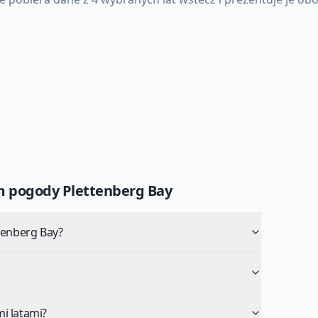
um pogody
Plettenberg Bay
tenberg Bay?
i latami?