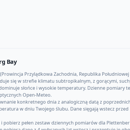
rg Bay
(Prowincja Przylądkowa Zachodnia, Republika Południowej 
najduje się w strefie klimatu subtropikalnym, z gorącymi, s
ominuje słońce i wysokie temperatury. Dzienne pomiary te
noptycznych Open-Meteo.
anie konkretnego dnia z analogiczną datą z poprzednich l
mperatura w dniu Twojego ślubu. Dane sięgają wstecz przed
) i pobierz pełen zestaw dziennych pomiarów dla Plettenb
pobiera dane z 4 wybranych lat wstecz i prezentuje je obo