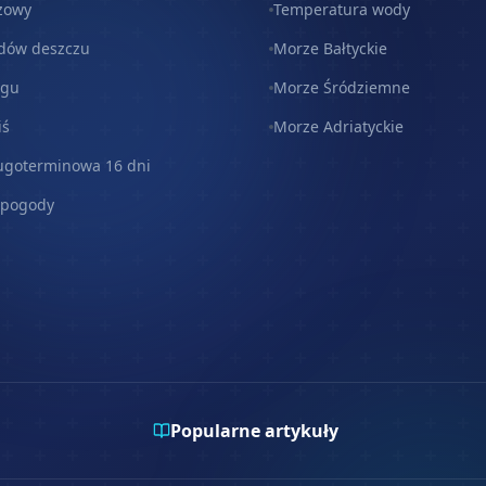
zowy
Temperatura wody
dów deszczu
Morze Bałtyckie
egu
Morze Śródziemne
iś
Morze Adriatyckie
ugoterminowa 16 dni
 pogody
Popularne artykuły