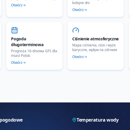
kolejne dni
Otwórz
Otwórz
Pogoda
Ciśnienie atmosferyczne
długoterminowa
Mapa ciśnienia, niże i wyże
baryczne, wpływ na zdrowie
Prognoza 16-dniowa GFS dla
miast Polski
Otwórz
Otwórz
 pogodowe
Temperatura wody