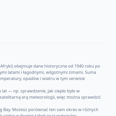
Afryki) obejmuje dane historyczne od 1940 roku po
uchymi latami i łagodnymi, wilgotnymi zimami. Suma
mperatury, opadów i wiatru w tym serwisie
at — np. sprawdzenie, jak ciepło było w
 satelitarną erą meteorologii, więc można sprawdzić
erg Bay. Możesz porównać ten sam okres w różnych
k siebie w formie tabeli oraz wykresów.