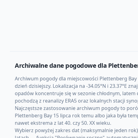
Archiwalne dane pogodowe dla
Plettenbe
Archiwum pogody dla miejscowości Plettenberg Bay 
dzień dzisiejszy. Lokalizacja na -34.05°N i 23.37°E z
opadów koncentruje się w sezonie chłodnym, latem d
pochodzą z reanalizy ERA5 oraz lokalnych stacji sy
Najczęstsze zastosowanie archiwum pogody to porówn
Plettenberg Bay 15 lipca rok temu albo jaka była te
nawet ekstrema z lat 40. czy 50. XX wieku.
Wybierz powyżej zakres dat (maksymalnie jeden rok
latach — funkcja "Porównanie roczne" automatycznie 