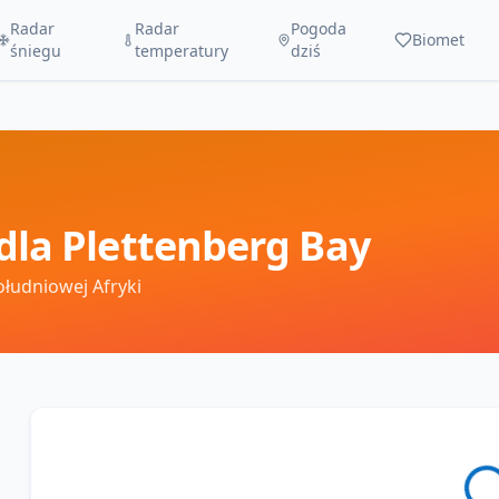
Radar
Radar
Pogoda
Biomet
śniegu
temperatury
dziś
dla
Plettenberg Bay
ołudniowej Afryki