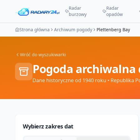
Radar
Radar
burzowy
opadów
Strona główna
Archiwum pogody
Plettenberg Bay
Wróć do wyszukiwarki
Pogoda archiwalna 
Dane historyczne od 1940 roku
• Republika P
Wybierz zakres dat