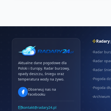
Radary
Radar bur
Radar opa
Aktualne dane pogodowe dla
Polski i Europy. Radar burzowy,
Radar śni
opady deszczu, śniegu oraz
Pogoda dz
temperatura wody na żywo.
Pogoda dł
Obserwuj nas na
Facebooku
Archiwum
kontakt@radary24.pl