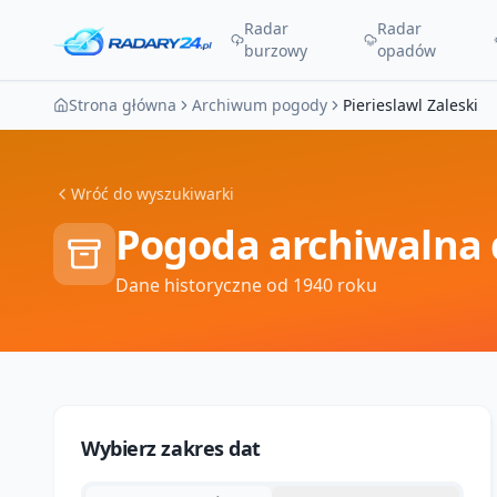
Radar
Radar
burzowy
opadów
Strona główna
Archiwum pogody
Pierieslawl Zaleski
Wróć do wyszukiwarki
Pogoda archiwalna 
Dane historyczne od 1940 roku
Wybierz zakres dat