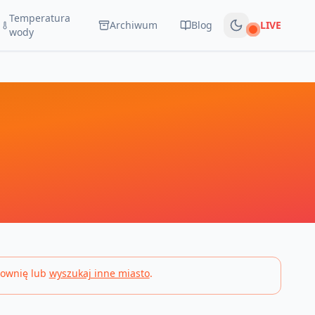
Temperatura
Archiwum
Blog
LIVE
Na żywo
wody
sownię lub
wyszukaj inne miasto
.