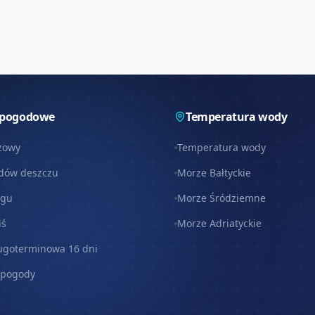
 pogodowe
Temperatura wody
zowy
Temperatura wody
dów deszczu
Morze Bałtyckie
egu
Morze Śródziemne
iś
Morze Adriatyckie
ugoterminowa 16 dni
 pogody