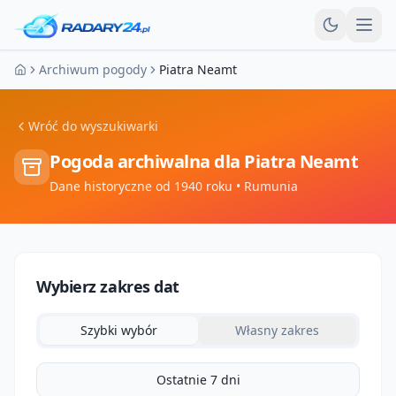
Otw
Archiwum pogody
Piatra Neamt
Strona główna
Wróć do wyszukiwarki
Pogoda archiwalna dla
Piatra Neamt
Dane historyczne od 1940 roku
• Rumunia
Wybierz zakres dat
Szybki wybór
Własny zakres
Ostatnie 7 dni