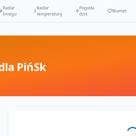
Radar
Radar
Pogoda
Biomet
śniegu
temperatury
dziś
dla
PińSk