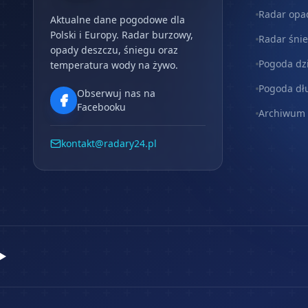
Radar opa
Aktualne dane pogodowe dla
Polski i Europy. Radar burzowy,
Radar śni
opady deszczu, śniegu oraz
Pogoda dz
temperatura wody na żywo.
Pogoda dł
Obserwuj nas na
Facebooku
Archiwum
kontakt@radary24.pl