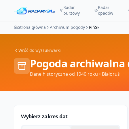
Radar
Radar
burzowy
opadów
Strona główna
Archiwum pogody
PińSk
Wróć do wyszukiwarki
Pogoda archiwalna 
Dane historyczne od 1940 roku
• Białoruś
Wybierz zakres dat