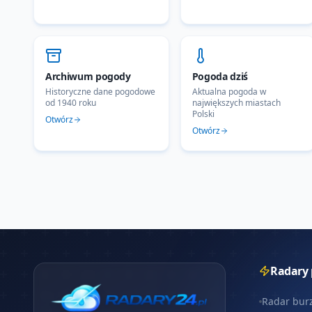
Archiwum pogody
Pogoda dziś
Historyczne dane pogodowe
Aktualna pogoda w
od 1940 roku
największych miastach
Polski
Otwórz
Otwórz
Radary
Radar bur