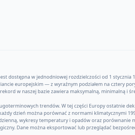
jest dostępna w jednodniowej rozdzielczości od 1 stycznia 1
iancie europejskim — z wyraźnym podziałem na cztery pory
ażdy rekord w naszej bazie zawiera maksymalną, minimalną 
ługoterminowych trendów. W tej części Europy ostatnie de
każdy dzień można porównać z normami klimatycznymi 19
 dzienną, wykresy temperatury i opadów oraz porównanie m
giczny. Dane można eksportować lub przeglądać bezpośre