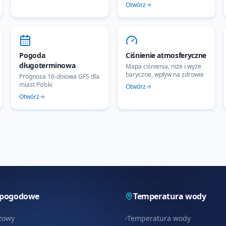
Otwórz
Pogoda
Ciśnienie atmosferyczne
długoterminowa
Mapa ciśnienia, niże i wyże
baryczne, wpływ na zdrowie
Prognoza 16-dniowa GFS dla
miast Polski
Otwórz
Otwórz
 pogodowe
Temperatura wody
zowy
Temperatura wody