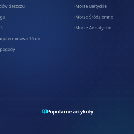
dów deszczu
Morze Bałtyckie
egu
Morze Śródziemne
iś
Morze Adriatyckie
ugoterminowa 16 dni
 pogody
Popularne artykuły