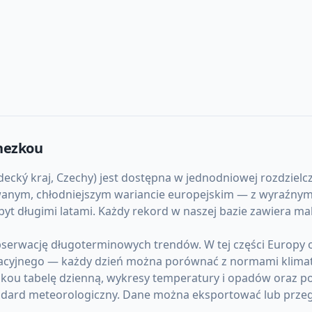
nezkou
ký kraj, Czechy) jest dostępna w jednodniowej rozdzielczo
kowanym, chłodniejszym wariancie europejskim — z wyraźny
iezbyt długimi latami. Każdy rekord w naszej bazie zawiera
serwację długoterminowych trendów. W tej części Europy 
acyjnego — każdy dzień można porównać z normami klima
kou tabelę dzienną, wykresy temperatury i opadów oraz po
ndard meteorologiczny. Dane można eksportować lub przeg