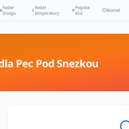
Radar
Radar
Pogoda
Biomet
śniegu
temperatury
dziś
dla
Pec Pod Snezkou