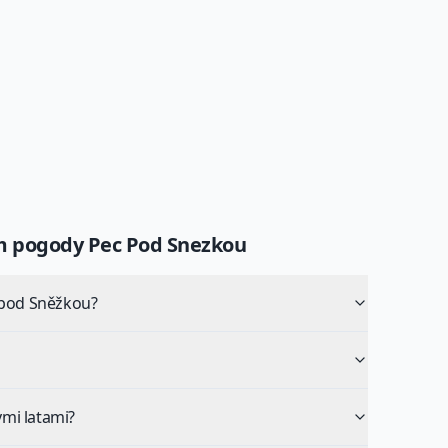
um pogody
Pec Pod Snezkou
 pod Sněžkou?
mi latami?