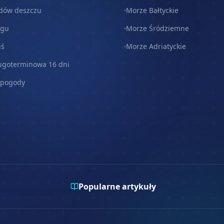
dów deszczu
Morze Bałtyckie
egu
Morze Śródziemne
iś
Morze Adriatyckie
ugoterminowa 16 dni
 pogody
Popularne artykuły