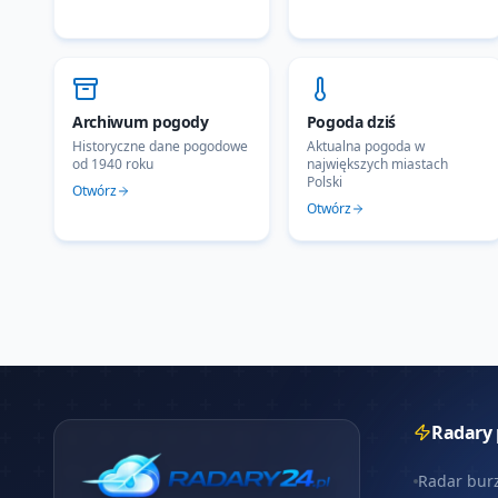
Archiwum pogody
Pogoda dziś
Historyczne dane pogodowe
Aktualna pogoda w
od 1940 roku
największych miastach
Polski
Otwórz
Otwórz
Radary
Radar bur