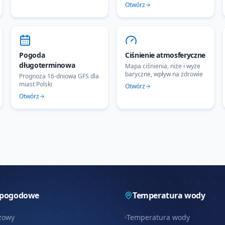
Otwórz
Pogoda
Ciśnienie atmosferyczne
długoterminowa
Mapa ciśnienia, niże i wyże
baryczne, wpływ na zdrowie
Prognoza 16-dniowa GFS dla
miast Polski
Otwórz
Otwórz
 pogodowe
Temperatura wody
zowy
Temperatura wody