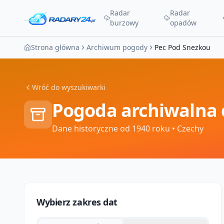
Radar
Radar
burzowy
opadów
Strona główna
Archiwum pogody
Pec Pod Snezkou
Wróć do wyszukiwarki
Pogoda archiwalna 
Dane historyczne od 1940 roku
• Czechy
Wybierz zakres dat