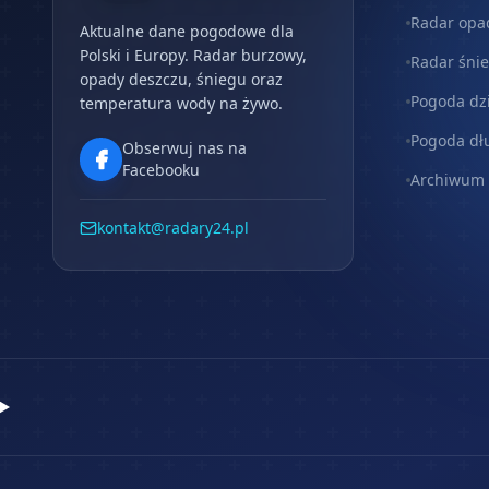
Radar opa
Aktualne dane pogodowe dla
Polski i Europy. Radar burzowy,
Radar śni
opady deszczu, śniegu oraz
Pogoda dz
temperatura wody na żywo.
Pogoda dł
Obserwuj nas na
Facebooku
Archiwum
kontakt@radary24.pl