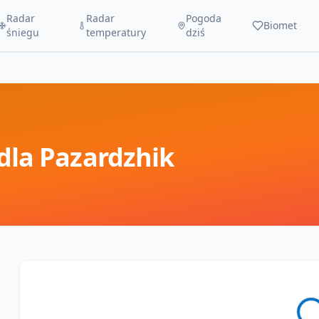
Radar
Radar
Pogoda
Biomet
śniegu
temperatury
dziś
dla
Pazardzhik