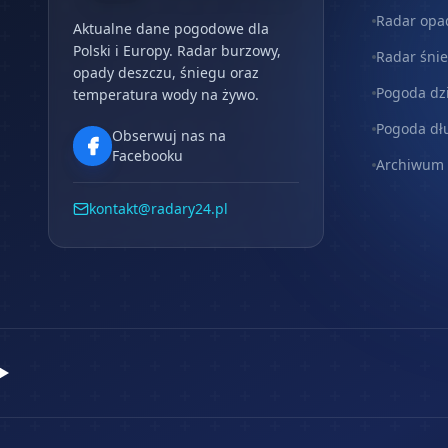
Radar opa
Aktualne dane pogodowe dla
Polski i Europy. Radar burzowy,
Radar śni
opady deszczu, śniegu oraz
Pogoda dz
temperatura wody na żywo.
Pogoda dł
Obserwuj nas na
Facebooku
Archiwum
kontakt@radary24.pl