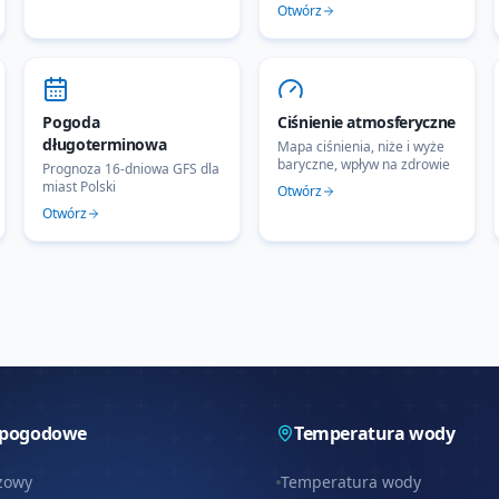
Otwórz
Pogoda
Ciśnienie atmosferyczne
długoterminowa
Mapa ciśnienia, niże i wyże
baryczne, wpływ na zdrowie
Prognoza 16-dniowa GFS dla
miast Polski
Otwórz
Otwórz
 pogodowe
Temperatura wody
zowy
Temperatura wody