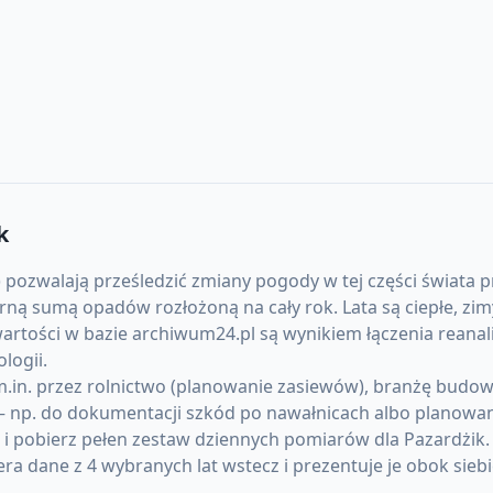
k
 pozwalają prześledzić zmiany pogody w tej części świata pr
sumą opadów rozłożoną na cały rok. Lata są ciepłe, zimy
artości w bazie archiwum24.pl są wynikiem łączenia reanal
logii.
in. przez rolnictwo (planowanie zasiewów), branżę budowla
 np. do dokumentacji szkód po nawałnicach albo planowani
 i pobierz pełen zestaw dziennych pomiarów dla Pazardżik
 dane z 4 wybranych lat wstecz i prezentuje je obok siebi