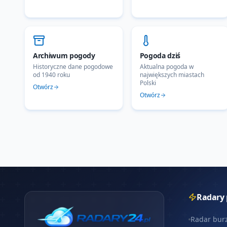
Archiwum pogody
Pogoda dziś
Historyczne dane pogodowe
Aktualna pogoda w
od 1940 roku
największych miastach
Polski
Otwórz
Otwórz
Radary
Radar bur