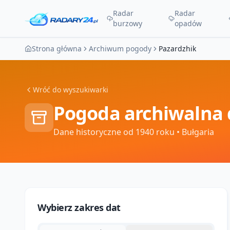
Radar
Radar
burzowy
opadów
Strona główna
Archiwum pogody
Pazardzhik
Wróć do wyszukiwarki
Pogoda archiwalna 
Dane historyczne od 1940 roku
• Bułgaria
Wybierz zakres dat