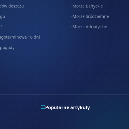
dów deszczu
Morze Bałtyckie
egu
Morze Śródziemne
iś
Morze Adriatyckie
ugoterminowa 16 dni
 pogody
Popularne artykuły