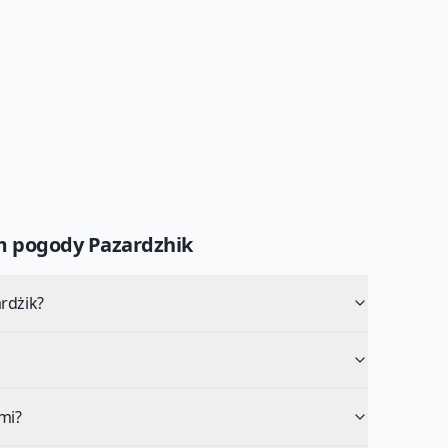
um pogody
Pazardzhik
rdżik?
mi?