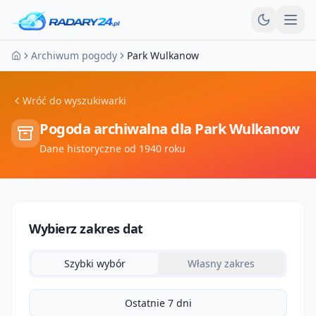
Otw
Archiwum pogody
Park Wulkanow
Strona główna
Wróć do wyszukiwarki
Pogoda archiwalna dla
Park Wulkanow
Dane historyczne od 1940 roku
Wybierz zakres dat
Szybki wybór
Własny zakres
Ostatnie 7 dni