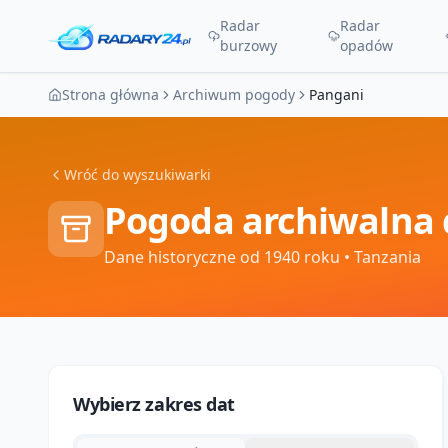
Radar
Radar
burzowy
opadów
Strona główna
Archiwum pogody
Pangani
Wróć do wyszukiwarki
Pogoda archiwalna 
Dane historyczne od 1940 roku
• Tanzania
Wybierz zakres dat