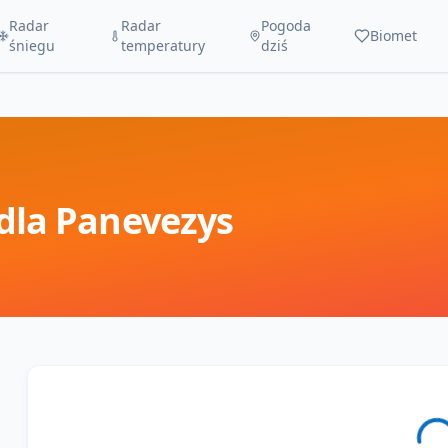
Radar
Radar
Pogoda
Biomet
śniegu
temperatury
dziś
dla
Panevezys