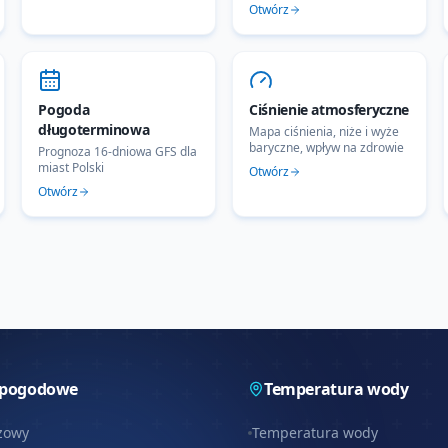
Otwórz
Pogoda
Ciśnienie atmosferyczne
długoterminowa
Mapa ciśnienia, niże i wyże
baryczne, wpływ na zdrowie
Prognoza 16-dniowa GFS dla
miast Polski
Otwórz
Otwórz
 pogodowe
Temperatura wody
zowy
Temperatura wody