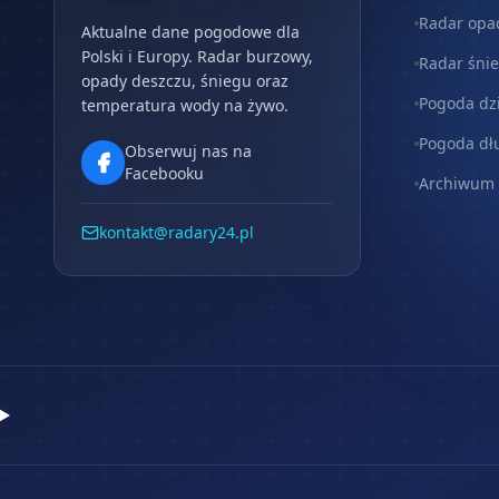
Radar opa
Aktualne dane pogodowe dla
Polski i Europy. Radar burzowy,
Radar śni
opady deszczu, śniegu oraz
Pogoda dz
temperatura wody na żywo.
Pogoda dł
Obserwuj nas na
Facebooku
Archiwum
kontakt@radary24.pl