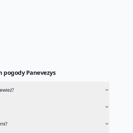
um pogody
Panevezys
iewież?
ami?