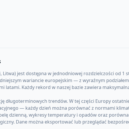
s
Litwa) jest dostępna w jednodniowej rozdzielczości od 1 st
łodniejszym wariancie europejskim — z wyraźnym podziałem
ługimi latami. Każdy rekord w naszej bazie zawiera maksyma
ję długoterminowych trendów. W tej części Europy ostatni
acyjnego — każdy dzień można porównać z normami klima
belę dzienną, wykresy temperatury i opadów oraz porównan
giczny. Dane można eksportować lub przeglądać bezpośre