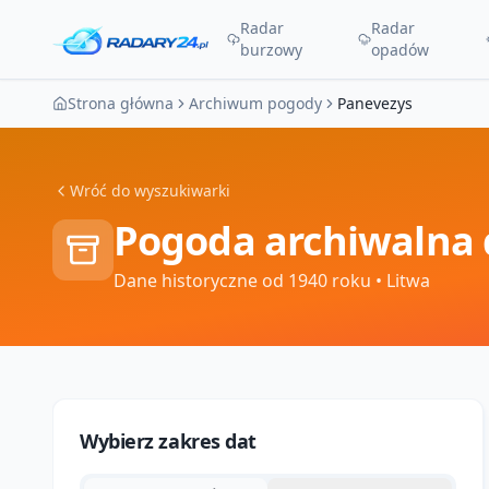
Radar
Radar
burzowy
opadów
Strona główna
Archiwum pogody
Panevezys
Wróć do wyszukiwarki
Pogoda archiwalna 
Dane historyczne od 1940 roku
• Litwa
Wybierz zakres dat