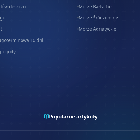
dów deszczu
Morze Bałtyckie
egu
Morze Śródziemne
iś
Morze Adriatyckie
ugoterminowa 16 dni
 pogody
Popularne artykuły