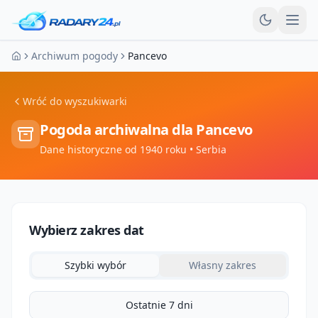
Otw
Archiwum pogody
Pancevo
Strona główna
Wróć do wyszukiwarki
Pogoda archiwalna dla
Pancevo
Dane historyczne od 1940 roku
• Serbia
Wybierz zakres dat
Szybki wybór
Własny zakres
Ostatnie 7 dni