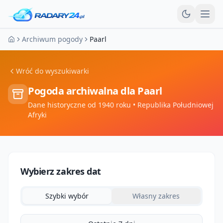
Otw
Archiwum pogody
Paarl
Strona główna
Wróć do wyszukiwarki
Pogoda archiwalna dla
Paarl
Dane historyczne od 1940 roku
• Republika Południowej
Afryki
Wybierz zakres dat
Szybki wybór
Własny zakres