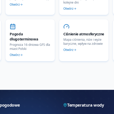
kolejne dni
Otwórz
Otwórz
Pogoda
Ciśnienie atmosferyczne
długoterminowa
Mapa ciśnienia, niże i wyże
baryczne, wpływ na zdrowie
Prognoza 16-dniowa GFS dla
miast Polski
Otwórz
Otwórz
 pogodowe
Temperatura wody