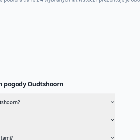
um pogody
Oudtshoorn
dtshoorn?
atami?