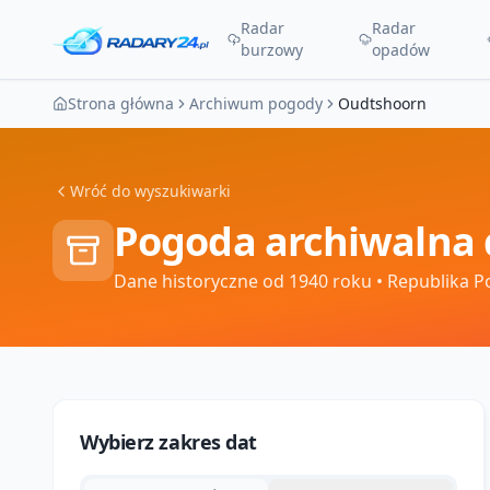
Radar
Radar
burzowy
opadów
Strona główna
Archiwum pogody
Oudtshoorn
Wróć do wyszukiwarki
Pogoda archiwalna 
Dane historyczne od 1940 roku
• Republika P
Wybierz zakres dat