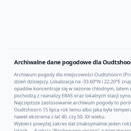
Archiwalne dane pogodowe dla
Oudtshoo
Archiwum pogody dla miejscowości Oudtshoorn (Prow
dzień dzisiejszy. Lokalizacja na -33.60°N i 22.20°E z
opadów koncentruje się w sezonie chłodnym, latem d
pochodzą z reanalizy ERA5 oraz lokalnych stacji sy
Najczęstsze zastosowanie archiwum pogody to porówn
Oudtshoorn 15 lipca rok temu albo jaka była temper
nawet ekstrema z lat 40. czy 50. XX wieku.
Wybierz powyżej zakres dat (maksymalnie jeden rok
latach — funkcja "Porównanie roczne" automatycznie 