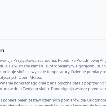
rn
incja Przylądkowa Zachodnia, Republika Południowej Afry
najduje się w strefie klimatu subtropikalnym, z gorącymi, s
ominuje słońce i wysokie temperatury. Dzienne pomiary te
noptycznych Open-Meteo.
anie konkretnego dnia z analogiczną datą z poprzednich l
atura w dniu Twojego ślubu. Dane sięgają wstecz przed sat
) i pobierz pełen zestaw dziennych pomiarów dla Oudtsho
pobiera dane z 4 wybranych lat wstecz i prezentuje je obo