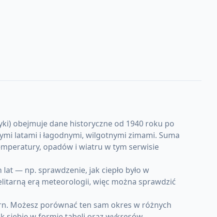
ki) obejmuje dane historyczne od 1940 roku po
uchymi latami i łagodnymi, wilgotnymi zimami. Suma
mperatury, opadów i wiatru w tym serwisie
at — np. sprawdzenie, jak ciepło było w
elitarną erą meteorologii, więc można sprawdzić
orn. Możesz porównać ten sam okres w różnych
k siebie w formie tabeli oraz wykresów.