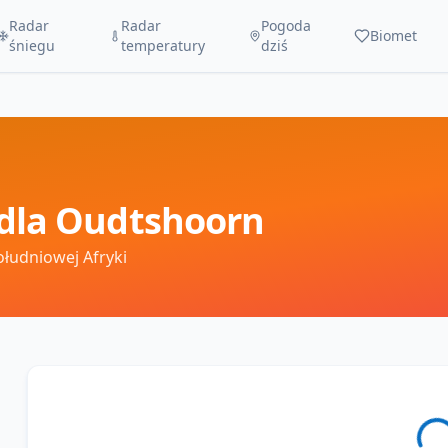
Radar
Radar
Pogoda
Biomet
śniegu
temperatury
dziś
dla
Oudtshoorn
ołudniowej Afryki