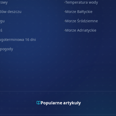
zowy
Temperatura wody
dów deszczu
Morze Bałtyckie
egu
Morze Śródziemne
iś
Morze Adriatyckie
ugoterminowa 16 dni
 pogody
Popularne artykuły