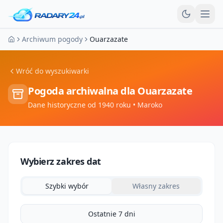
Otw
Archiwum pogody
Ouarzazate
Strona główna
Wróć do wyszukiwarki
Pogoda archiwalna dla
Ouarzazate
Dane historyczne od 1940 roku
• Maroko
Wybierz zakres dat
Szybki wybór
Własny zakres
Ostatnie 7 dni