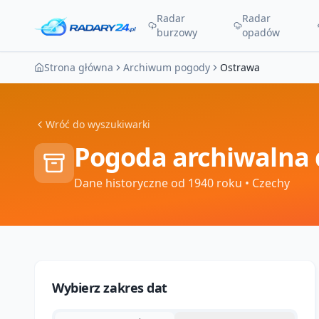
Radar
Radar
burzowy
opadów
Strona główna
Archiwum pogody
Ostrawa
Wróć do wyszukiwarki
Pogoda archiwalna 
Dane historyczne od 1940 roku
• Czechy
Wybierz zakres dat