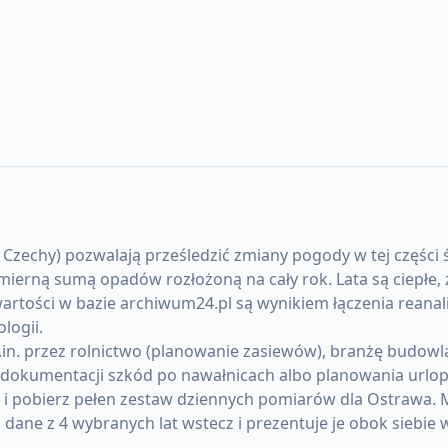
Czechy) pozwalają prześledzić zmiany pogody w tej części ś
rną sumą opadów rozłożoną na cały rok. Lata są ciepłe, z
artości w bazie archiwum24.pl są wynikiem łączenia reanal
logii.
. przez rolnictwo (planowanie zasiewów), branżę budowlaną
okumentacji szkód po nawałnicach albo planowania urlopó
) i pobierz pełen zestaw dziennych pomiarów dla Ostrawa.
ane z 4 wybranych lat wstecz i prezentuje je obok siebie 