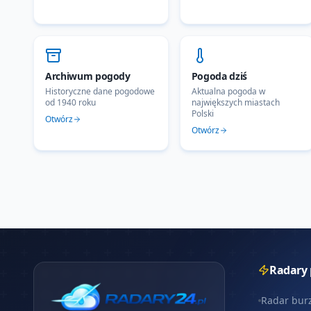
Archiwum pogody
Pogoda dziś
Historyczne dane pogodowe
Aktualna pogoda w
od 1940 roku
największych miastach
Polski
Otwórz
Otwórz
Radary
Radar bur