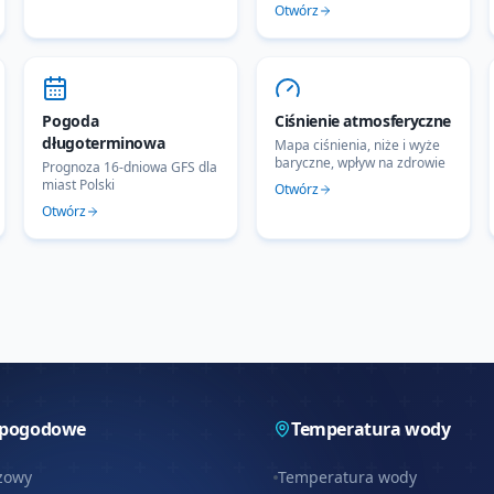
Otwórz
Pogoda
Ciśnienie atmosferyczne
długoterminowa
Mapa ciśnienia, niże i wyże
baryczne, wpływ na zdrowie
Prognoza 16-dniowa GFS dla
miast Polski
Otwórz
Otwórz
 pogodowe
Temperatura wody
zowy
Temperatura wody