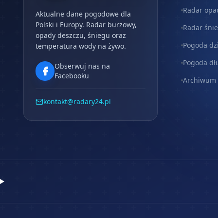
Radar opa
Aktualne dane pogodowe dla
Polski i Europy. Radar burzowy,
Radar śni
opady deszczu, śniegu oraz
Pogoda dz
temperatura wody na żywo.
Pogoda dł
Obserwuj nas na
Facebooku
Archiwum
kontakt@radary24.pl