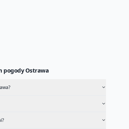
um pogody
Ostrawa
rawa?
i?