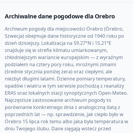
Archiwalne dane pogodowe dla
Orebro
Archiwum pogody dla miejscowości Örebro (Örebro,
Szwecja) obejmuje dane historyczne od 1940 roku po
dzień dzisiejszy. Lokalizacja na 59.27°N i 15.21°E
znajduje się w strefie klimatu umiarkowanym,
chłodniejszym wariancie europejskim — z wyraźnym
podziałem na cztery pory roku, mroźnymi zimami
(średnie stycznia poniżej zera) oraz ciepłymi, ale
niezbyt długimi latami. Dzienne pomiary temperatury,
opadów i wiatru w tym serwisie pochodzą z reanalizy
ERA5 oraz lokalnych stacji synoptycznych Open-Meteo.
Najczęstsze zastosowanie archiwum pogody to
porównanie konkretnego dnia z analogiczną datą z
poprzednich lat — np. sprawdzenie, jak ciepło było w
Örebro 15 lipca rok temu albo jaka była temperatura w
dniu Twojego ślubu. Dane sięgają wstecz przed