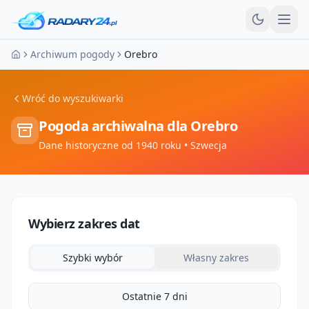
Otw
Archiwum pogody
Orebro
Strona główna
Wróć do wyszukiwarki
Pogoda archiwalna dla
Orebro
Dane historyczne od 1940 roku
• Szwecja
Wybierz zakres dat
Szybki wybór
Własny zakres
Ostatnie 7 dni