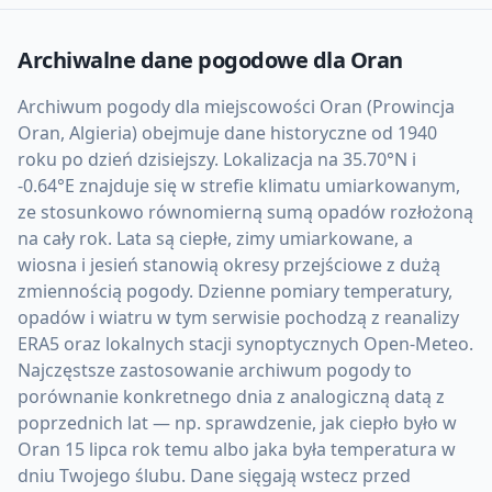
Archiwalne dane pogodowe dla
Oran
Archiwum pogody dla miejscowości Oran (Prowincja
Oran, Algieria) obejmuje dane historyczne od 1940
roku po dzień dzisiejszy. Lokalizacja na 35.70°N i
-0.64°E znajduje się w strefie klimatu umiarkowanym,
ze stosunkowo równomierną sumą opadów rozłożoną
na cały rok. Lata są ciepłe, zimy umiarkowane, a
wiosna i jesień stanowią okresy przejściowe z dużą
zmiennością pogody. Dzienne pomiary temperatury,
opadów i wiatru w tym serwisie pochodzą z reanalizy
ERA5 oraz lokalnych stacji synoptycznych Open-Meteo.
Najczęstsze zastosowanie archiwum pogody to
porównanie konkretnego dnia z analogiczną datą z
poprzednich lat — np. sprawdzenie, jak ciepło było w
Oran 15 lipca rok temu albo jaka była temperatura w
dniu Twojego ślubu. Dane sięgają wstecz przed