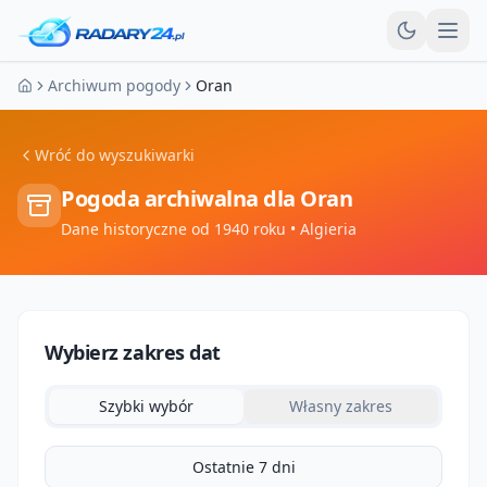
Otw
Archiwum pogody
Oran
Strona główna
Wróć do wyszukiwarki
Pogoda archiwalna dla
Oran
Dane historyczne od 1940 roku
• Algieria
Wybierz zakres dat
Szybki wybór
Własny zakres
Ostatnie 7 dni