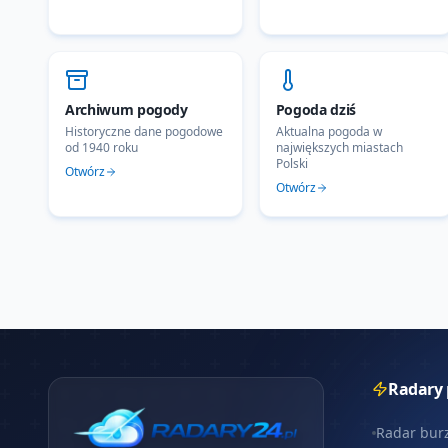
Archiwum pogody
Pogoda dziś
Historyczne dane pogodowe
Aktualna pogoda w
od 1940 roku
największych miastach
Polski
Otwórz
Otwórz
Radary
Radar bur