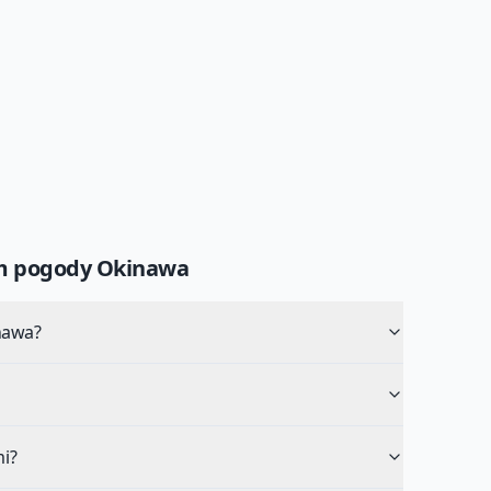
um pogody
Okinawa
nawa?
i?