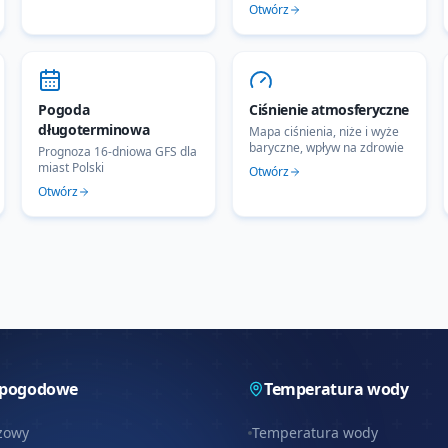
Otwórz
Pogoda
Ciśnienie atmosferyczne
długoterminowa
Mapa ciśnienia, niże i wyże
baryczne, wpływ na zdrowie
Prognoza 16-dniowa GFS dla
miast Polski
Otwórz
Otwórz
 pogodowe
Temperatura wody
zowy
Temperatura wody