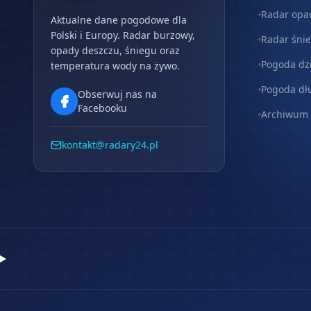
Radar opa
Aktualne dane pogodowe dla
Polski i Europy. Radar burzowy,
Radar śni
opady deszczu, śniegu oraz
Pogoda dz
temperatura wody na żywo.
Pogoda dł
Obserwuj nas na
Facebooku
Archiwum
kontakt@radary24.pl