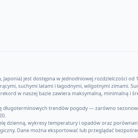
aponia) jest dostępna w jednodniowej rozdzielczości od 1 
 gorącymi, suchymi latami i łagodnymi, wilgotnymi zimami. 
y rekord w naszej bazie zawiera maksymalną, minimalną i
 długoterminowych trendów pogody — zarówno sezonowych 
20.
elę dzienną, wykresy temperatury i opadów oraz porównani
giczny. Dane można eksportować lub przeglądać bezpośre