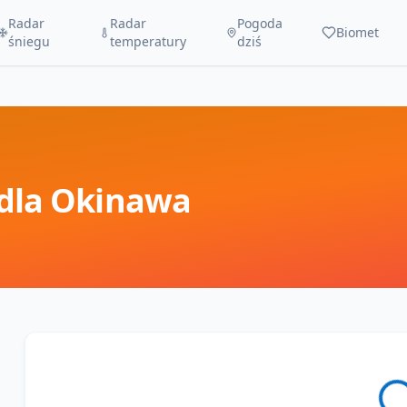
Radar
Radar
Pogoda
Biomet
śniegu
temperatury
dziś
dla
Okinawa