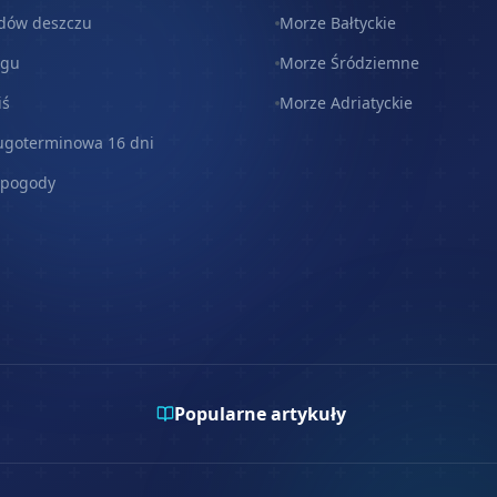
dów deszczu
Morze Bałtyckie
egu
Morze Śródziemne
iś
Morze Adriatyckie
ugoterminowa 16 dni
 pogody
Popularne artykuły