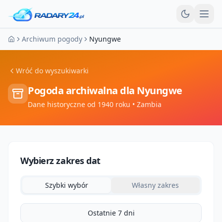
Otw
Archiwum pogody
Nyungwe
Strona główna
Wróć do wyszukiwarki
Pogoda archiwalna dla
Nyungwe
Dane historyczne od 1940 roku
• Zambia
Wybierz zakres dat
Szybki wybór
Własny zakres
Ostatnie 7 dni