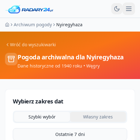
Otw
Archiwum pogody
Nyiregyhaza
Strona główna
Wróć do wyszukiwarki
Pogoda archiwalna dla
Nyiregyhaza
Dane historyczne od 1940 roku
• Węgry
Wybierz zakres dat
Szybki wybór
Własny zakres
Ostatnie 7 dni