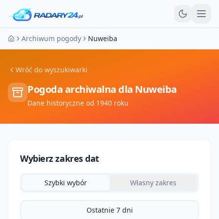
Otw
Archiwum pogody
Nuweiba
Strona główna
Wróć do wyszukiwarki
Pogoda archiwalna dla
Nuweiba
Dane historyczne od 1940 roku
Wybierz zakres dat
Szybki wybór
Własny zakres
Ostatnie 7 dni