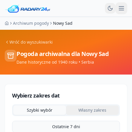
Otw
Archiwum pogody
Nowy Sad
Strona główna
Wróć do wyszukiwarki
Pogoda archiwalna dla
Nowy Sad
Dane historyczne od 1940 roku
• Serbia
Wybierz zakres dat
Szybki wybór
Własny zakres
Ostatnie 7 dni